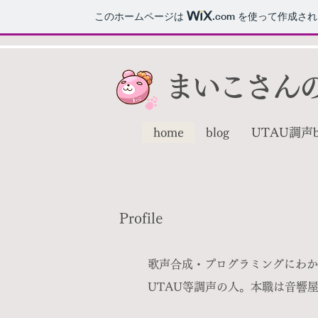
このホームページは
.com
を使って作成され
まいこさん
home
blog
UTAU調声b
Profile
歌声合成・プログラミングにわか・ア
UTAU等調声の人。本職は​音響