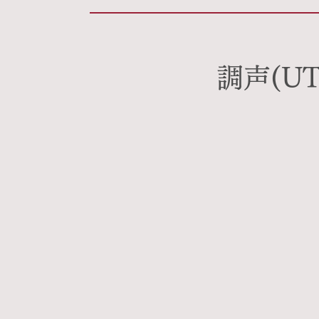
調声(UTA